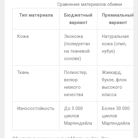
Сравнение материалов обивки
Тип материала
Бюджетный
Премиальный
вариант
вариант
Кожа
Экокожа
Натуральная
(полиуретан
кожа (спил,
на тканевой
нубук)
основе)
Ткань
Полиэстер,
Жаккард,
велюр
букле, флок
низкого
высокого
качества
класса
Износостойкость
До 5 000
Более 30 000
циклов
циклов
Мартендейла
Мартендейла