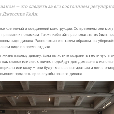
ваном — это следить за его состоянием регулярно
в Джессика Кейн.
рке креплений и соединений конструкции. Со временем они могу
 привести к поломкам. Также избегайте располагать
мебель
пря
ешнем виде дивана. Расположив его таким образом, вы убережёт
вашем лице во время отдыха.
 жизнь вашему дивану. Если вы хотите сохранить
гостиную
в а
ие как хлопок или лен, отлично подойдут для домашнего использ
атериалы или кожу — они будут меньше вытираться и легче очищ
поможет продлить срок службы вашего дивана.