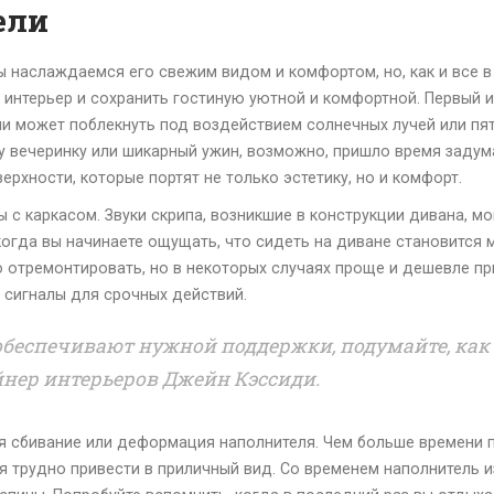
ели
мы наслаждаемся его свежим видом и комфортом, но, как и все в
интерьер и сохранить гостиную уютной и комфортной. Первый и
ни может поблекнуть под воздействием солнечных лучей или пя
у вечеринку или шикарный ужин, возможно, пришло время задума
рхности, которые портят не только эстетику, но и комфорт.
 каркасом. Звуки скрипа, возникшие в конструкции дивана, могу
 когда вы начинаете ощущать, что сидеть на диване становится
о отремонтировать, но в некоторых случаях проще и дешевле п
 сигналы для срочных действий.
обеспечивают нужной поддержки, подумайте, как
йнер интерьеров Джейн Кэссиди.
сбивание или деформация наполнителя. Чем больше времени пр
я трудно привести в приличный вид. Со временем наполнитель и