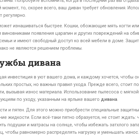
пины. Попробуйте вспомнить, когда в последний раз вы отдыхал
 момент, то, скорее всего, ваш диван требует обновления. Исп
т регулярно.
ожет изнашиваться быстрее. Кошки, обожающие мять когти или 
виновниками появления царапин и других повреждений на обивк
емьи и имеют свободный доступ ко всей мебели в доме. Защит
днако не являются решением проблемы.
лужбы дивана
щая инвестиция в уют вашего дома, и каждому хочется, чтобы о
ких простых, но важных правил ухода. Прежде всего, стоит пом
ти, вызывая износ материала. Использование пылесоса с мягкой
рукциям по уходу, указанным на ярлыке вашего
дивана
.
ти и пятен. Для этого можно приобрести специальные защитные
 жидкости. Если всё-таки пятно образуется, не стоит ждать: ч
сить подушки и матрасы на солнце, чтобы избежать затхлого зап
ц, чтобы равномерно распределять нагрузку и уменьшать износ.