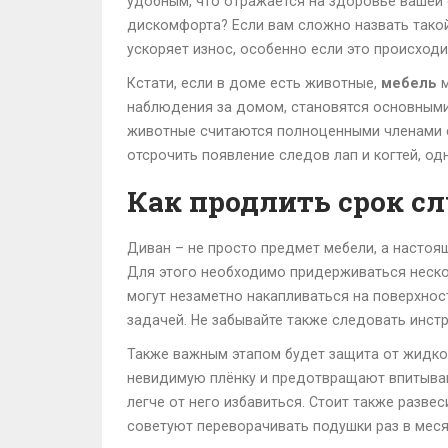
удобным, что отражается на здоровье вашей с
дискомфорта? Если вам сложно назвать такой
ускоряет износ, особенно если это происходи
Кстати, если в доме есть животные,
мебель
м
наблюдения за домом, становятся основными 
животные считаются полноценными членами с
отсрочить появление следов лап и когтей, о
Как продлить срок с
Диван – не просто предмет мебели, а настоя
Для этого необходимо придерживаться несколь
могут незаметно накапливаться на поверхнос
задачей. Не забывайте также следовать инст
Также важным этапом будет защита от жидкос
невидимую плёнку и предотвращают впитывание
легче от него избавиться. Стоит также разве
советуют переворачивать подушки раз в меся