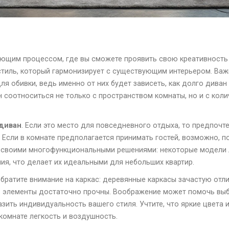
ющим процессом, где вы сможете проявить свою креативность 
 стиль, который гармонизирует с существующим интерьером. Важ
 обивки, ведь именно от них будет зависеть, как долго диван 
 соотноситься не только с пространством комнаты, но и с коли
диван
. Если это место для повседневного отдыха, то предпочт
Если в комнате предполагается принимать гостей, возможно, п
 своими многофункциональными решениями: некоторые модели 
я, что делает их идеальными для небольших квартир.
Обратите внимание на каркас: деревянные каркасы зачастую от
ие элементы достаточно прочны. Воображение может помочь в
азить индивидуальность вашего стиля. Учтите, что яркие цвета 
комнате легкость и воздушность.