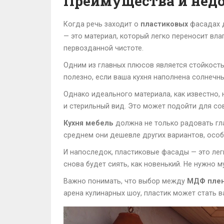
Преимущества и недо
Когда речь заходит о
пластиковых
фасадах д
— это материал, который легко переносит влаг
первозданной чистоте.
Одним из главных плюсов является стойкость
полезно, если ваша кухня наполнена солнечн
Однако идеального материала, как известно,
и стерильный вид. Это может подойти для сов
Кухня мебель
должна не только радовать гла
среднем они дешевле других вариантов, осо
И напоследок, пластиковые фасады — это лег
снова будет сиять, как новенький. Не нужно
Важно понимать, что выбор между
МДФ пле
арена кулинарных шоу, пластик может стать 