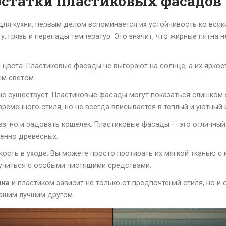
статки пластиковых фасадов
ля кухни, первым делом вспоминается их устойчивость ко вся
у, грязь и перепады температур. Это значит, что жирные пятна 
 цвета. Пластиковые фасады не выгорают на солнце, а их яркос
ым светом.
 не существует. Пластиковые фасады могут показаться слишком
ременного стиля, но не всегда вписывается в теплый и уютный 
з, но и радовать кошелек. Пластиковые фасады — это отличный 
бенно древесных.
кость в уходе. Вы можете просто протирать их мягкой тканью с
 мучиться с особыми чистящими средствами.
нка
и пластиком зависит не только от предпочтений стиля, но и о
вашим лучшим другом.