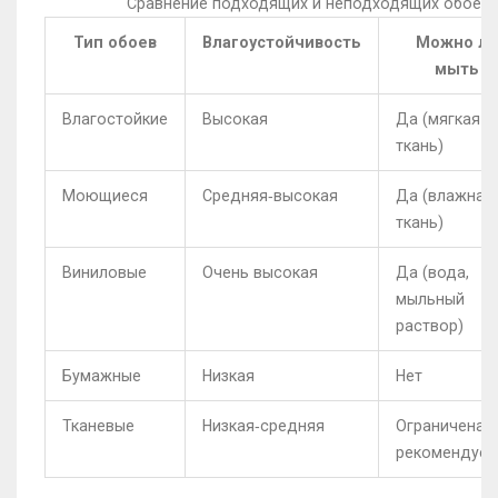
Сравнение подходящих и неподходящих обоев 
Тип обоев
Влагоустойчивость
Можно ли
мыть
Влагостойкие
Высокая
Да (мягкая
ткань)
Моющиеся
Средняя‑высокая
Да (влажная
ткань)
Виниловые
Очень высокая
Да (вода,
мыльный
раствор)
Бумажные
Низкая
Нет
Тканевые
Низкая‑средняя
Ограничена (
рекомендует