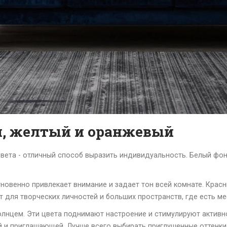
й, желтый и оранжевый
е цвета - отличный способ выразить индивидуальность. Белый ф
мгновенно привлекает внимание и задает тон всей комнате. Крас
 для творческих личностей и больших пространств, где есть ме
лнцем. Эти цвета поднимают настроение и стимулируют активн
й и приглашающей. Лучше всего выбирать приглушенные оттенки