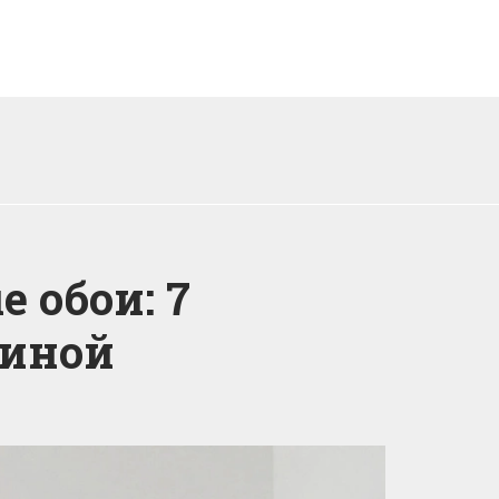
 обои: 7
тиной