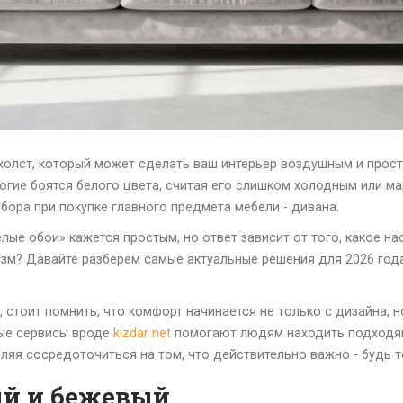
й холст, который может сделать ваш интерьер воздушным и прос
ногие боятся белого цвета, считая его слишком холодным или м
ора при покупке главного предмета мебели - дивана.
лые обои» кажется простым, но ответ зависит от того, какое на
изм? Давайте разберем самые актуальные решения для 2026 год
 стоит помнить, что комфорт начинается не только с дизайна, н
ные сервисы вроде
kizdar net
помогают людям находить подходящ
ляя сосредоточиться на том, что действительно важно - будь т
ый и бежевый