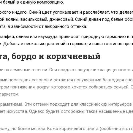
 и белый в единую композицию.
окого индиго. Синий цвет успокаивает и расслабляет, что делае
кой волны, васильковый, джинсовый. Синий диван под белые о
та, в зависимости от выбранного оттенка.
шалфея, оливы или изумруда привносят природную гармонию в 
 Добавьте несколько растений в горшках, и ваша гостиная прев
та, бордо и коричневый
ние на земляные оттенки. Они создают ощущение защищенности 
тами последних сезонов и остаются популярными благодаря св
тром притяжения, вокруг которого хочется собираться семьей. 
паркетом.
аматизма. Эти оттенки подходят для классических интерьеров 
мет искусства. Однако будьте осторожны: такие насыщенные цв
ному, но более мягкая. Кожа коричневого цвета (особенно в от