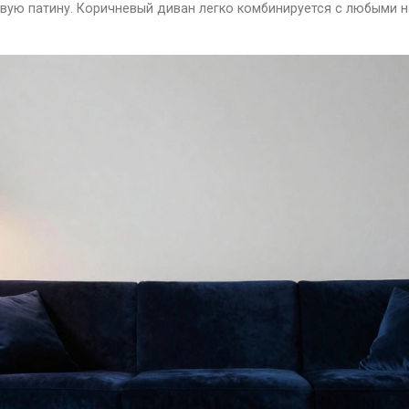
вую патину. Коричневый диван легко комбинируется с любыми н