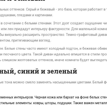
льных оттенков. Серый и бежевый - это база, которая работает 
душками, пледами и картинами.
 сочетании с белыми стенами. Этот дуэт создает ощущение чист
 или лен придадут интерьеру фактурности. Для маленькой комна
бы визуально расширить пространство. Темно-графитовый диван
ентом, притягивающим взгляд.
е. Белые стены часто имеют холодный подтон, и бежевая обивк
ли песчаного цвета. Такой диван идеально впишется в стили про
ть слишком желтоватых оттенков, иначе комната будет выглядет
ный, синий и зеленый
ные тона можно смело заменять насыщенными цветами. Белый фо
менных интерьеров. Черная кожа или бархат на фоне белых стен
стильные элементы: ковры, шторы, подушки. Также важен металл