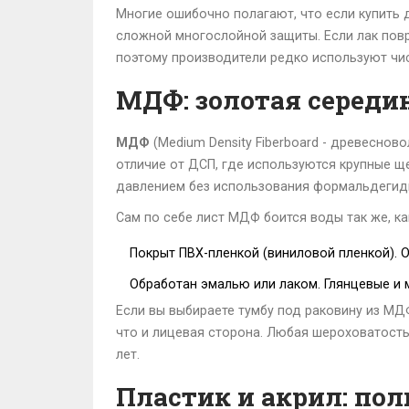
Многие ошибочно полагают, что если купить 
сложной многослойной защиты. Если лак повр
поэтому производители редко используют чи
МДФ: золотая середи
МДФ
(
Medium Density Fiberboard - древеснов
отличие от ДСП, где используются крупные щ
давлением без использования формальдегидн
Сам по себе лист МДФ боится воды так же, ка
Покрыт ПВХ-пленкой (виниловой пленкой). О
Обработан эмалью или лаком. Глянцевые и 
Если вы выбираете тумбу под раковину из МД
что и лицевая сторона. Любая шероховатость 
лет.
Пластик и акрил: по