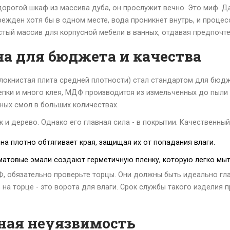
дорогой шкаф из массива дуба, он прослужит вечно. Это миф. 
ежден хотя бы в одном месте, вода проникнет внутрь, и процес
стый массив для корпусной мебели в ванных, отдавая предпочт
на для бюджета и качества
олокнистая плита средней плотности
) стал стандартом для бюдж
епки и много клея, МДФ производится из измельченных до пыли
ых смол в больших количествах.
к и дерево. Однако его главная сила - в покрытии. Качественн
на плотно обтягивает края, защищая их от попадания влаги.
матовые эмали создают герметичную пленку, которую легко мыт
Ф, обязательно проверьте торцы. Они должны быть идеально гла
на торце - это ворота для влаги. Срок службы такого изделия 
лная неуязвимость