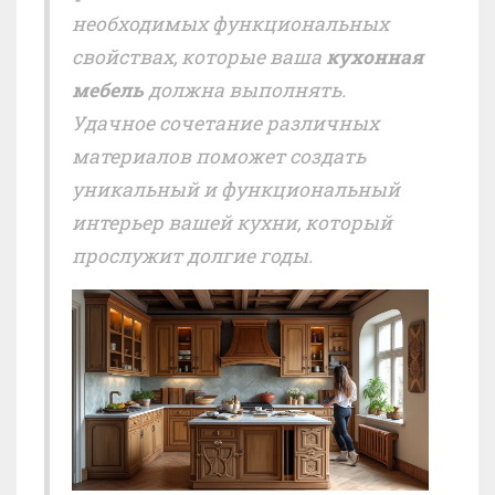
необходимых функциональных
свойствах, которые ваша
кухонная
мебель
должна выполнять.
Удачное сочетание различных
материалов поможет создать
уникальный и функциональный
интерьер вашей кухни, который
прослужит долгие годы.