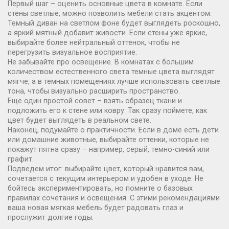
Первый шаг – оценить основные цвета в комнате. Если
стены светлые, можно позволить мебели стать акцентом.
Темный диван на светлом фоне будет выглядеть роскошно,
а яркий мятный добавит живости. Если стены уже яркие,
выбирайте более нейтральный оттенок, чтобы не
перегрузить визуальное восприятие.
Не забывайте про освещение. В комнатах с большим
количеством естественного света темные цвета выглядят
мягче, а в темных помещениях лучше использовать светлые
тона, чтобы визуально расширить пространство.
Еще один простой совет – взять образец ткани и
подложить его к стене или ковру. Так сразу поймете, как
цвет будет выглядеть в реальном свете.
Наконец, подумайте о практичности. Если в доме есть дети
или домашние животные, выбирайте оттенки, которые не
покажут пятна сразу – например, серый, темно-синий или
графит.
Подведем итог: выбирайте цвет, который нравится вам,
сочетается с текущим интерьером и удобен в уходе. Не
бойтесь экспериментировать, но помните о базовых
правилах сочетания и освещения. С этими рекомендациями
ваша новая мягкая мебель будет радовать глаз и
прослужит долгие годы.