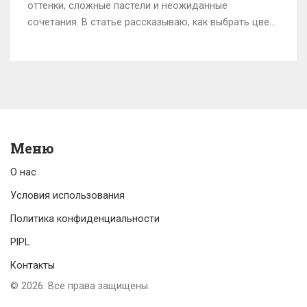
оттенки, сложные пастели и неожиданные
сочетания. В статье рассказываю, как выбрать цвет,
чтобы интерьер выглядел современно, и даю
советы, которые пригодятся сразу на практике.
Показываю, почему сейчас невозможно
промахнуться с ярким акцентом и как не сделать
дом пёстрым. А ещё — интересные факты и
реальные примеры из жизни.
Меню
О нас
Условия использования
Политика конфиденциальности
PIPL
Контакты
© 2026. Все права защищены.