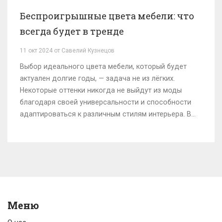
Беспроигрышные цвета мебели: что
всегда будет в тренде
11 окт 2024 от Савелий Кузнецов
Выбор идеального цвета мебели, который будет
актуален долгие годы, — задача не из лёгких.
Некоторые оттенки никогда не выйдут из моды
благодаря своей универсальности и способности
адаптироваться к различным стилям интерьера. В
статье рассмотрим такие цвета, их влияние на
атмосферу дома и популярные варианты сочетания
с другими элементами декора. Также будут
приведены советы по выбору цветовой палитры для
вашего дома.
Меню