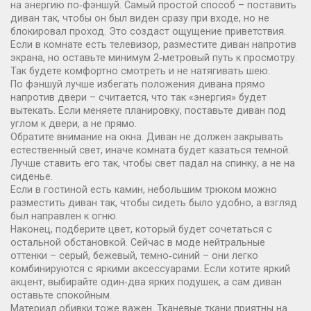
на энергию по‑фэншуй. Самый простой способ – поставить
диван так, чтобы он был виден сразу при входе, но не
блокировал проход. Это создаст ощущение приветствия.
Если в комнате есть телевизор, разместите диван напротив
экрана, но оставьте минимум 2‑метровый путь к просмотру.
Так будете комфортно смотреть и не натягивать шею.
По фэншуй лучше избегать положения дивана прямо
напротив двери – считается, что так «энергия» будет
вытекать. Если меняете планировку, поставьте диван под
углом к двери, а не прямо.
Обратите внимание на окна. Диван не должен закрывать
естественный свет, иначе комната будет казаться темной.
Лучше ставить его так, чтобы свет падал на спинку, а не на
сиденье.
Если в гостиной есть камин, небольшим трюком можно
разместить диван так, чтобы сидеть было удобно, а взгляд
был направлен к огню.
Наконец, подберите цвет, который будет сочетаться с
остальной обстановкой. Сейчас в моде нейтральные
оттенки – серый, бежевый, темно‑синий – они легко
комбинируются с яркими аксессуарами. Если хотите яркий
акцент, выбирайте один‑два ярких подушек, а сам диван
оставьте спокойным.
Материал обивки тоже важен. Тканевые ткани приятны на