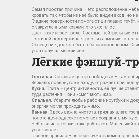
Самая простая причина – это расположение мебел
кровать так, чтобы из неё было виден вход, но не
Гладкие поверхности помогают ци плавно течёт. 
с закруглёнными краями, это уже плюс.
Цвет тоже играет роль. Светлые, нейтральные от
гостиной поддерживает рост и гармонию, а тёплы
Освещение должно быть сбалансированным. Слишк
угол получал мягкий свет.
Лёгкие фэншуй‑тр
Гостиная.
Оставьте центр свободным – там собирае
Зеркало, повёрнутое к входу, отражает пришедш
Кухня.
Плита – центр активности, её лучше стави
туда растения – они «смягчают» жар.
Спальня.
Уберите любые рабочие ноутбуки и докум
энергия могла проходить мимо.
Ванная.
Здесь важна чистота: грязная влага «зап
полотенце‑подвеске помогает сохранять мягкую 
Небольшие плюшки тоже работают. Маленький кри
успокаивает.
Главное правило – не перегружать комнату вещам