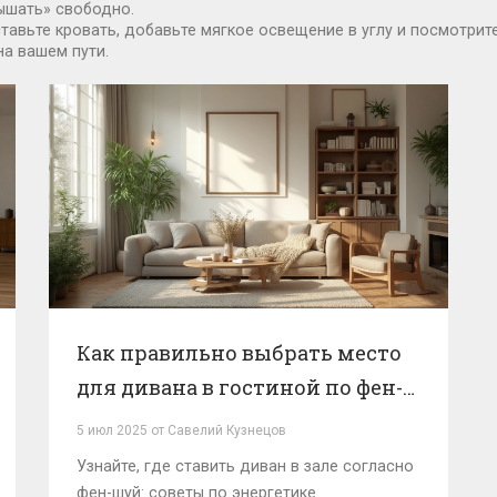
дышать» свободно.
авьте кровать, добавьте мягкое освещение в углу и посмотрите,
на вашем пути.
Как правильно выбрать место
для дивана в гостиной по фен-
шуй: секреты энергетики и
5 июл 2025 от Савелий Кузнецов
уюта
Узнайте, где ставить диван в зале согласно
фен-шуй: советы по энергетике