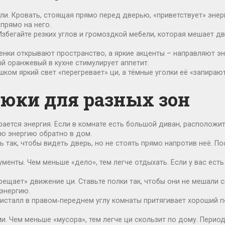
и. Кровать, стоящая прямо перед дверью, «приветствует» энерг
 прямо на него.
Избегайте резких углов и громоздкой мебели, которая мешает дв
тенки открывают пространство, а яркие акценты – направляют эн
й оранжевый в кухне стимулирует аппетит.
ом яркий свет «перегревает» ци, а тёмные уголки её «запираю
юки для разных зон
тся энергия. Если в комнате есть большой диван, расположите е
ую энергию обратно в дом.
ть так, чтобы видеть дверь, но не стоять прямо напротив неё. 
енты. Чем меньше «дело», тем легче отдыхать. Если у вас есть к
рещает» движение ци. Ставьте полки так, чтобы они не мешали 
энергию.
сталл в правом‑переднем углу комнаты притягивает хороший п
и. Чем меньше «мусора», тем легче ци скользит по дому. Перио