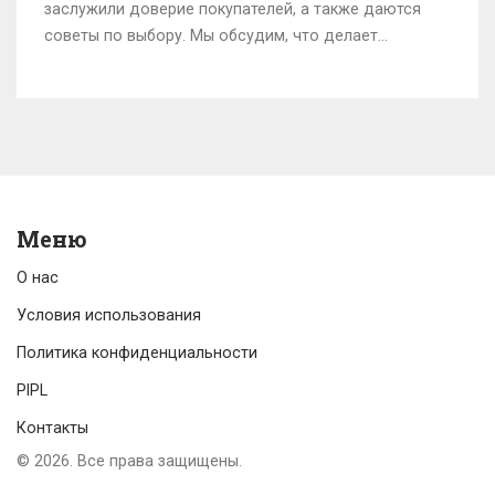
заслужили доверие покупателей, а также даются
советы по выбору. Мы обсудим, что делает
производителя диванов действительно хорошим и
каким характеристикам стоит уделить внимание.
Читайте дальше, чтобы узнать о современных
трендах в производстве мягкой мебели. Секреты
выбора идеального дивана — в этой статье.
Меню
О нас
Условия использования
Политика конфиденциальности
PIPL
Контакты
© 2026. Все права защищены.