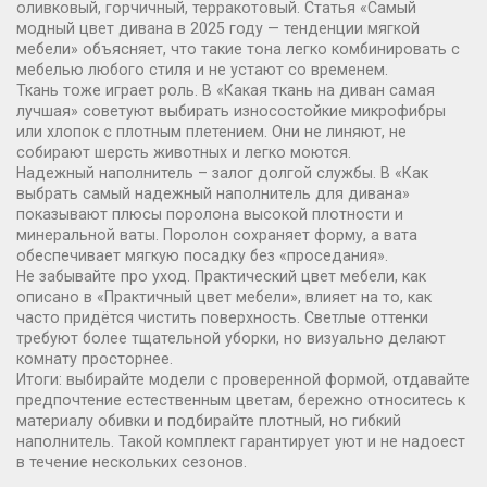
оливковый, горчичный, терракотовый. Статья «Самый
модный цвет дивана в 2025 году — тенденции мягкой
мебели» объясняет, что такие тона легко комбинировать с
мебелью любого стиля и не устают со временем.
Ткань тоже играет роль. В «Какая ткань на диван самая
лучшая» советуют выбирать износостойкие микрофибры
или хлопок с плотным плетением. Они не линяют, не
собирают шерсть животных и легко моются.
Надежный наполнитель – залог долгой службы. В «Как
выбрать самый надежный наполнитель для дивана»
показывают плюсы поролона высокой плотности и
минеральной ваты. Поролон сохраняет форму, а вата
обеспечивает мягкую посадку без «проседания».
Не забывайте про уход. Практический цвет мебели, как
описано в «Практичный цвет мебели», влияет на то, как
часто придётся чистить поверхность. Светлые оттенки
требуют более тщательной уборки, но визуально делают
комнату просторнее.
Итоги: выбирайте модели с проверенной формой, отдавайте
предпочтение естественным цветам, бережно относитесь к
материалу обивки и подбирайте плотный, но гибкий
наполнитель. Такой комплект гарантирует уют и не надоест
в течение нескольких сезонов.