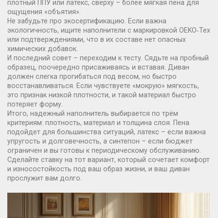
плотный ППУ или латекс, сверху – более мягкая пена для
ощущения «объятия».
Не забудьте про экосертификацию. Если важна
экологичность, ищите наполнители с маркировкой OEKO‑Tex
или подтверждениями, что в их составе нет опасных
химических добавок.
И последний совет – переходим к тесту. Сядьте на пробный
образец, поочередно присаживаясь и вставая. Диван
должен слегка прогибаться под весом, но быстро
восстанавливаться. Если чувствуете «мокрую» мягкость,
это признак низкой плотности, и такой материал быстро
потеряет форму.
Итого, надежный наполнитель выбирается по трём
критериям: плотность, материал и толщина слоя. Пена
подойдет для большинства ситуаций, латекс – если важна
упругость и долговечность, а синтепон – если бюджет
ограничен и вы готовы к периодическому обслуживанию.
Сделайте ставку на тот вариант, который сочетает комфорт
и износостойкость под ваш образ жизни, и ваш диван
прослужит вам долго.