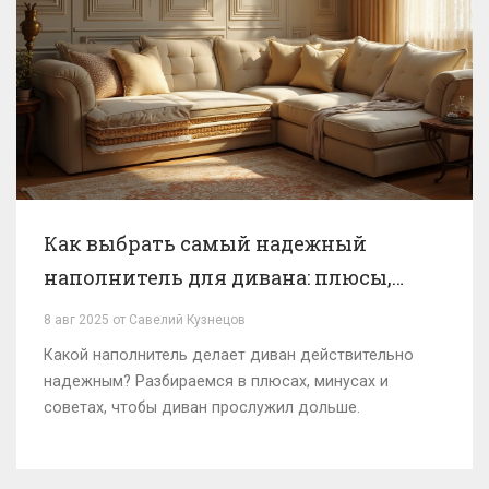
Как выбрать самый надежный
наполнитель для дивана: плюсы,
минусы, секреты долговечности
8 авг 2025 от Савелий Кузнецов
Какой наполнитель делает диван действительно
надежным? Разбираемся в плюсах, минусах и
советах, чтобы диван прослужил дольше.