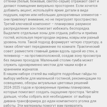
оттенки (белый, бежевый, светло‑серый) отражают свет и
делают помещение визуально просторнее. Если хочется
добавить акцент, используйте яркие детали в виде
подушек, картин или небольших декоративных элементов –
они привлекут внимание, но не перегрузят пространство.
Третий ключевой компонент –
планировка
:
разумное
распределение зон помогает избежать беспорядка.
Выделите отдельные зоны для отдыха, работы и приёма
гостей, используя перегородки‑экраны, ковры или разный
уровень пола. Такой подход формирует четкую структуру, а
также облегчает передвижение по комнате. Практический
совет: разместите главный диван вдоль одной из стен, а
телевизор — на противоположной, создав зону просмотра
без лишних проходов. Маленький столик‑тумба может
служить одновременно местом для чашки кофе и
хранением журналов.
В нашем наборе статей вы найдёте подробные гайды по
выбору
мебели
для маленькой гостиной, рекомендации по
освещению
, обзоры актуальных
цветовых
решений
2024‑2025 годов и проверенные приёмы планировки,
которые помогают создать ощущение простора. Читайте
дальше, чтобы собрать всё необходимое: от выбора
дивана‑трансформера до идеи компактного уголка для
работы. Эти материалы помогут вам превратить