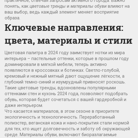
практичное, отвечая запросам активного города. Важно
понять, как
цветовые тренды
и
материалы обуви
влияют на
ваш выбор, ведь каждый элемент меняет восприятие
образа.
Ключевые направления:
цвета, материалы и стили
Цветовая палитра в 2024 году заимствует нотки из мира
интерьера – пастельные оттенки, которые в прошлом году
доминировали в мягкой мебели, теперь активно
появляются в кроссовках и ботинках. Светло-голубой,
кремовый и нежный мятный дают ощущение лёгкости, а
глубокий темно-синий и изумрудный привносят роскошь.
Такие
цветовые тренды
,
вдохновлены популярными
оттенками стен и кухонь 2024 года
, позволяют подобрать
обувь, которая будет сочетаться с вашей гардеробной и
даже интерьером.
Что касается материалов, в этом сезоне в приоритете
экологичность и технологичность. Переработанный
полиэстер, веганская кожа и нано‑покрытия стали нормой
для тех, кто ищет долговечность и заботу об окружающей
среде.
Материалы обуви
,
включают биоразлагаемые