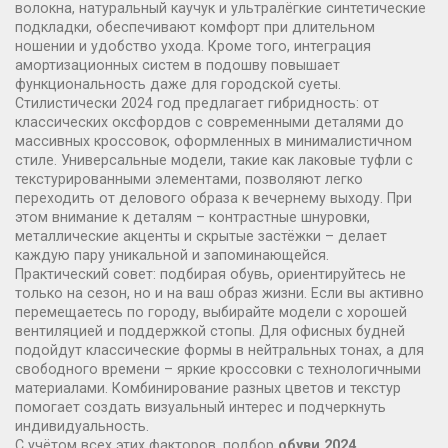
волокна, натуральный каучук и ультралёгкие синтетические
подкладки
, обеспечивают комфорт при длительном
ношении и удобство ухода. Кроме того, интеграция
амортизационных систем в подошву повышает
функциональность даже для городской суеты.
Стилистически 2024 год предлагает гибридность: от
классических оксфордов с современными деталями до
массивных кроссовок, оформленных в минималистичном
стиле. Универсальные модели, такие как лаковые туфли с
текстурированными элементами, позволяют легко
переходить от делового образа к вечернему выходу. При
этом внимание к деталям – контрастные шнуровки,
металлические акценты и скрытые застёжки – делает
каждую пару уникальной и запоминающейся.
Практический совет: подбирая обувь, ориентируйтесь не
только на сезон, но и на ваш образ жизни. Если вы активно
перемещаетесь по городу, выбирайте модели с хорошей
вентиляцией и поддержкой стопы. Для офисных будней
подойдут классические формы в нейтральных тонах, а для
свободного времени – яркие кроссовки с технологичными
материалами. Комбинирование разных цветов и текстур
помогает создать визуальный интерес и подчеркнуть
индивидуальность.
С учётом всех этих факторов, подбор
обуви 2024