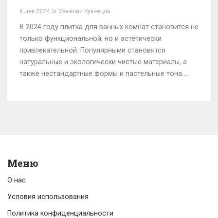
6 дек 2024 от Савелий Кузнецов
В 2024 году плитка для ванных комнат становится не
только функциональной, но и эстетически
привлекательной. Популярными становятся
натуральные и экологически чистые материалы, а
также нестандартные формы и пастельные тона.
Также набирают популярность мотивы,
вдохновленные природой и арт-деко. Правильный
выбор плитки может полностью преобразить
ванную комнату, добавив ей уникальный стиль и
уют. В статье мы рассмотрим главные тренды и
советы по выбору плитки.
Меню
О нас
Условия использования
Политика конфиденциальности