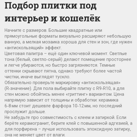
Подбор плитки под
интерьер и кошелёк
Начните с размеров. Большие квадратные или
прямоугольные форматы визуально расширяют небольшую
ванную, а мелкая мозаика хороша для стен и зон, где нужен
«антискользящий» эффект.
Цветовая палитра – ещё один ключевой момент. Светлые
тона (белый, светло‑серый) делают помещение просторнее
и легче убираются, но быстро загрязняются. Темные
оттенки скрывают пятна, однако требуют более частой
чистки, иначе выглядят тускло.
Обязательно проверьте маркировку «антискользящая»
(R‑значение). Для пола выбирайте плитку с R9‑R10, а для
стен можно обойтись менее «гриттинг» вариантом. Цена
напрямую зависит от толщины и обработки: керамика
6‑8 мм стоит дешевле фарфора 10‑12 мм, но последний
прослужит дольше.
Не забудьте про совместимость с клеем и затиркой. Если
берёте керамогранит, берите клей с повышенной адгезией, а
для порфирена – лучше использовать эпоксидную затирку,
она не меняет цвет от влаги.