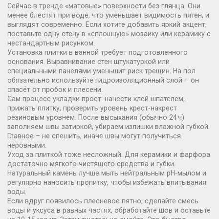
Сейчас в тренде «матовые» поверхности без глянца. Они
менее блестят при воде, что уменьшает видимость пятен, и
выглядят современно. Если хотите добавить яркий акцент,
поставьте одну стену в «сплошную» мозаику или керамику с
нестандартным рисунком.
Установка плитки в ванной требует подготовленного
основания. Выравнивание стен штукатуркой или
специальными панелями уменьшит риск трещин. На пол
обязательно используйте гидроизоляционный слой – он
спасёт от пробок и плесени.
Сам процесс укладки прост: нанести клей шпателем,
прижать плитку, проверить уровень крест-накрест
резиновым уровнем. После высыхания (обычно 24 ч)
заполняем швы затиркой, убираем излишки влажной губкой.
Главное – не спешить, иначе швы могут получиться
неровными.
Уход за плиткой тоже несложный. Для керамики и фарфора
достаточно мягкого чистящего средства и губки.
Натуральный камень лучше мыть нейтральным pH‑мылом и
регулярно наносить пропитку, чтобы избежать впитывания
воды.
Если вдруг появилось плесневое пятно, сделайте смесь
воды и уксуса в равных частях, обработайте шов и оставьте