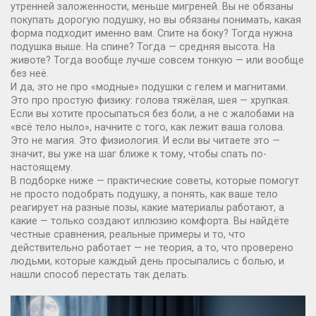
утренней заложенности, меньше мигреней. Вы не обязаны
покупать дорогую подушку, но вы обязаны понимать, какая
форма подходит именно вам. Спите на боку? Тогда нужна
подушка выше. На спине? Тогда — средняя высота. На
животе? Тогда вообще лучше совсем тонкую — или вообще
без неё.
И да, это не про «модные» подушки с гелем и магнитами.
Это про простую физику: голова тяжёлая, шея — хрупкая.
Если вы хотите просыпаться без боли, а не с жалобами на
«всё тело ныло», начните с того, как лежит ваша голова.
Это не магия. Это физиология. И если вы читаете это —
значит, вы уже на шаг ближе к тому, чтобы спать по-
настоящему.
В подборке ниже — практические советы, которые помогут
не просто подобрать подушку, а понять, как ваше тело
реагирует на разные позы, какие материалы работают, а
какие — только создают иллюзию комфорта. Вы найдёте
честные сравнения, реальные примеры и то, что
действительно работает — не теория, а то, что проверено
людьми, которые каждый день просыпались с болью, и
нашли способ перестать так делать.