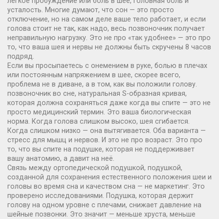
лёгкое пробуждение или боль в шее, головная боль и
усталость.
Многие думают, что сон — это просто
отключение, но на самом деле ваше тело работает, и если
голова стоит не так, как надо, весь позвоночник получает
неправильную нагрузку. Это не про «так удобнее» — это про
то, что ваша шея и нервы не должны быть скручены 8 часов
подряд.
Если вы просыпаетесь с онемением в руке, болью в плечах
или постоянным напряжением в шее, скорее всего,
проблема не в диване, а в том, как вы положили голову.
позвоночник во сне
,
натуральная S-образная кривая,
которая должна сохраняться даже когда вы спите
— это не
просто медицинский термин. Это ваша биологическая
норма. Когда голова слишком высоко, шея сгибается.
Когда слишком низко — она вытягивается. Оба варианта —
стресс для мышц и нервов. И это не про возраст. Это про
то, что вы спите на подушке, которая не поддерживает
вашу анатомию, а давит на неё.
Связь между
ортопедической подушкой
,
подушкой,
созданной для сохранения естественного положения шеи и
головы во время сна
и качеством сна — не маркетинг. Это
проверено исследованиями. Подушка, которая держит
голову на одном уровне с плечами, снижает давление на
шейные позвонки. Это значит — меньше хруста, меньше