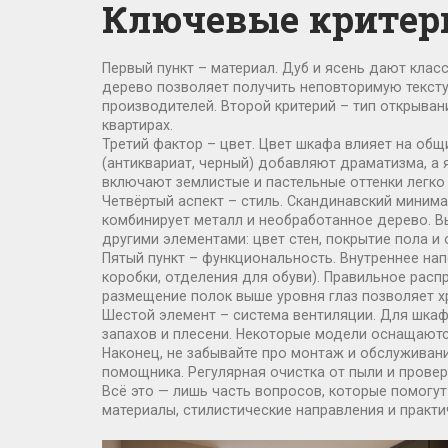
Ключевые критер
Первый пункт – материал. Дуб и ясень дают кла
дерево позволяет получить неповторимую текст
производителей
. Второй критерий – тип открыв
квартирах.
Третий фактор – цвет. Цвет шкафа влияет на общ
(антиквариат, черный) добавляют драматизма, а 
включают землистые и пастельные оттенки
легко
Четвёртый аспект – стиль. Скандинавский минима
комбинирует металл и необработанное дерево. Вы
другими элементами: цвет стен, покрытие пола и
Пятый пункт – функциональность. Внутреннее на
коробки, отделения для обуви). Правильное рас
размещение полок выше уровня глаз позволяет х
Шестой элемент – система вентиляции. Для шкаф
запахов и плесени. Некоторые модели оснащают
Наконец, не забывайте про монтаж и обслужива
помощника. Регулярная очистка от пыли и провер
Всё это — лишь часть вопросов, которые помогу
материалы, стилистические направления и практ