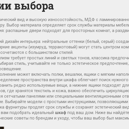
ии выбора
ссический вид и высокую износостойкость, МДФ с ламинирован
уру. Выбор материала определяет срок службы
материалы мебел
ания: распашные двери подходят для просторных комнат, а раз
ий дизайн интерьера: нейтральные оттенки (белый, серый) созд
яркие акценты (изумруд, терракотовый) могут стать центром ко
 сочетаются с большинством стилей.
лизм требует простых линий и светлых тонов, классика предпоч
бирая стиль, учитывайте не только эстетическое предпочтение, 
 освещение.
полнение может включать полки, вешалки, ящики с мягким напол
пределение пространства внутри шкафа облегчает поиск нужного
ранить редко используемые вещи, а нижние ящики подходят для
ов, где хранятся текстиль и кожа, важно обеспечить циркуляци
ся сетчатыми панелями или специальными вентиляционными отв
ние. Выбирайте модели с простыми инструкциями, позволяющим
ка фурнитуры продлят срок службы и сохранят эстетический вид
т вам подобрать идеальный
шкаф
под ваш дом. Ниже вы найдёте
ические советы по брендам и уходу, чтобы ваш выбор был макс