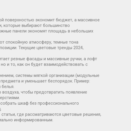
ной поверхностью экономит бюджет, а массивное
и
,
которые выбирают большинство
движные панели экономят площадь в небольших
ают спокойную атмосферу, темные тона
мпозиции. Текущие
цветовые тренды 2024
,
итает резные фасады и массивные ручки, а лофт
но и то, как он будет взаимодействовать с
нением, системы мягкой организации (модульные
 предмета и уменьшает беспорядок. Пример:
 белья.
ю воздуха, чтобы предотвратить появление
ерстиями.
и собрать шкаф без профессионального
.
 статьи, где рассматриваются цветовые решения,
имально информированным.