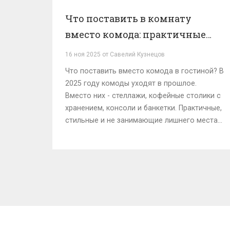
Что поставить в комнату
вместо комода: практичные
альтернативы 2025 года
16 ноя 2025 от Савелий Кузнецов
Что поставить вместо комода в гостиной? В
2025 году комоды уходят в прошлое.
Вместо них - стеллажи, кофейные столики с
хранением, консоли и банкетки. Практичные,
стильные и не занимающие лишнего места
решения для маленьких и больших гостиных.