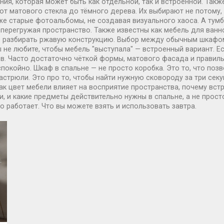
ния, которая может быть как отдельной, так и встроенной
. Такж
от матового стекла до тёмного дерева. Их выбирают не потому, 
же старые фотоальбомы, не создавая визуального хаоса.
А
тумб
е перегружая пространство
. Также известны как
мебель для ванн
е разбирать ржавую конструкцию.
Выбор между обычным шкафом и
вы не любите, чтобы мебель "выступала" — встроенный вариант. Е
ов. Часто достаточно чёткой формы, матового фасада и правиль
спокойно. Шкаф в спальне — не просто коробка. Это то, что позв
кастрюли. Это про то, чтобы найти нужную сковороду за три секу
ак цвет мебели влияет на восприятие пространства, почему вс
и, и какие предметы действительно нужны в спальне, а не прост
то работает. Что вы можете взять и использовать завтра.