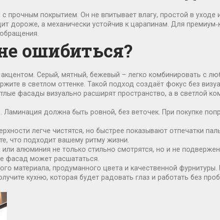
 прочным покрытием. Он не впитывает влагу, простой в уходе 
ит дороже, а механически устойчив к царапинам. Для премиум‑
 обращения.
 не ошибиться?
 акцентом. Серый, мятный, бежевый – легко комбинировать с люб
жите в светлом оттенке. Такой подход создаёт фокус без визу
етлые фасады визуально расширят пространство, а в светлой к
. Ламинация должна быть ровной, без веточек. При покупке поп
ерхности легче чистятся, но быстрее показывают отпечатки па
е, что подходит вашему ритму жизни.
 или алюминия не только стильно смотрятся, но и не подвержен
че фасад может расшататься.
ого материала, продуманного цвета и качественной фурнитуры. 
олучите кухню, которая будет радовать глаз и работать без про