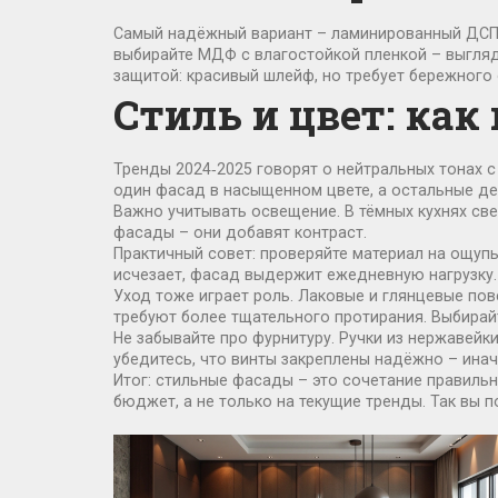
Самый надёжный вариант – ламинированный ДСП с
выбирайте МДФ с влагостойкой пленкой – выгляд
защитой: красивый шлейф, но требует бережного
Стиль и цвет: как
Тренды 2024‑2025 говорят о нейтральных тонах с
один фасад в насыщенном цвете, а остальные дер
Важно учитывать освещение. В тёмных кухнях св
фасады – они добавят контраст.
Практичный совет: проверяйте материал на ощупь
исчезает, фасад выдержит ежедневную нагрузку.
Уход тоже играет роль. Лаковые и глянцевые пов
требуют более тщательного протирания. Выбирайт
Не забывайте про фурнитуру. Ручки из нержавейки
убедитесь, что винты закреплены надёжно – ина
Итог: стильные фасады – это сочетание правильн
бюджет, а не только на текущие тренды. Так вы п