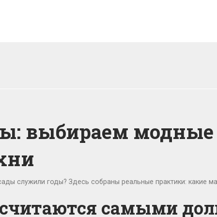
ы: выбираем модные
хни
сады служили годы? Здесь собраны реальные практики: какие ма
 считаются самыми до