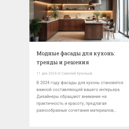
Модные фасады для кухонь:
тренды и решения
11 дек 2024 от Савелий Кузнецов
В 2024 году фасады для кухонь становятся
важной составляющей вашего интерьера.
Дизайнеры обращают внимание на
практичность и красоту, предлагая
разнообразные сочетания материалов,
текстур и цветов. Выбор фасадов может
преобразить вашу кухню, делая её уютной и