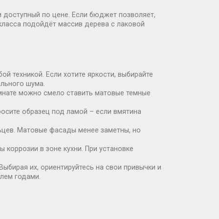
и доступный по цене. Если бюджет позволяет,
класса подойдёт массив дерева с лаковой
ой техникой. Если хотите яркости, выбирайте
ального шума.
омнате можно смело ставить матовые темные
росите образец под ламой – если вмятина
льцев. Матовые фасады менее заметны, но
ы коррозии в зоне кухни. При установке
Выбирая их, ориентируйтесь на свои привычки и
блем годами.