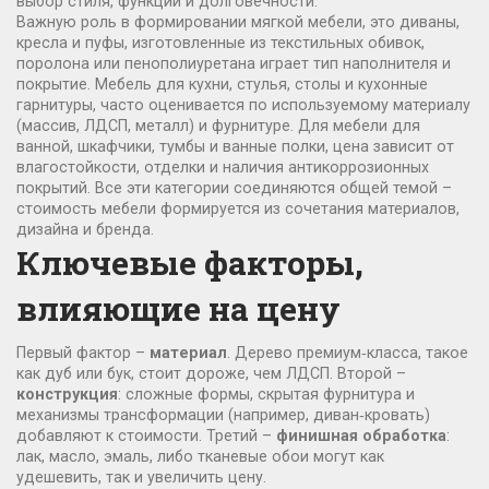
выбор стиля, функции и долговечности.
Важную роль в формировании
мягкой мебели
,
это диваны,
кресла и пуфы, изготовленные из текстильных обивок,
поролона или пенополиуретана
играет тип наполнителя и
покрытие.
Мебель для кухни
,
стулья, столы и кухонные
гарнитуры, часто оценивается по используемому материалу
(массив, ЛДСП, металл) и фурнитуре
. Для
мебели для
ванной
,
шкафчики, тумбы и ванные полки, цена зависит от
влагостойкости, отделки и наличия антикоррозионных
покрытий
. Все эти категории соединяются общей темой –
стоимость мебели формируется из сочетания материалов,
дизайна и бренда.
Ключевые факторы,
влияющие на цену
Первый фактор –
материал
. Дерево премиум‑класса, такое
как дуб или бук, стоит дороже, чем ЛДСП. Второй –
конструкция
: сложные формы, скрытая фурнитура и
механизмы трансформации (например, диван‑кровать)
добавляют к стоимости. Третий –
финишная обработка
:
лак, масло, эмаль, либо тканевые обои могут как
удешевить, так и увеличить цену.