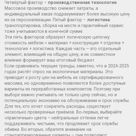
Четвёртый фактор –
производственная технология
.
Массовое производство снижает затраты, а
индивидуальный заказ подразумевает более высокую цену
из‑за персонализации. Пятый фактор –
логистика
:
транспортировка, сборка на месте и гарантийный сервис
тоже учитываются в конечной сумме.
Эти пять факторов образуют логическую цепочку:
стоимость мебели = материал + конструкция + отделка +
технология + логистика. Каждая часть — это отдельный
элемент, влияющий на общую цену, и их совместное
влияние формирует ваш итоговый бюджет.
Если сравнивать текущие тренды, заметно, что в 2024‑2025
годах растёт спрос на экологичные материалы. Это
приводит к росту цен на мебель из сертифицированного
массива, но одновременно появляются более доступные
варианты из переработанных композитов. Поэтому при
выборе важно учитывать не только цену сейчас, но и
потенциальную экономию на обслуживании и срок службы.
Для тех, кто хочет сократить расходы, существует
несколько проверенных приёмов. Во‑первых, выбирайте
«практичные» цвета – нейтральные оттенки легче
поддерживать чистыми, что продлевает срок службы
обивки. Во‑вторых, обратите внимание на
стандартизированные размеры – они позволяют