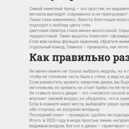
Самый заметный тренд – это простая, но выразит
металла выглядят современно и не перегружают 
Ткани тоже изменились. Вместо блестящих искус
подходят к любому цвету стен.
Цветовая палитра стала менее монотонной. Серы
терракотовый. Такие акценты помогают сформиро
Если вам нужны функции хранения, обратите вни
отдельный комод. Главное – проверять, как легк
Как правильно ра
Не менее важно не только выбрать модель, но и 
чтобы её головная часть была к стене, а вид на 
Если разместить кровать напротив двери, вы буд
изголовьем, но кровать не стоит прямо на её пути
Не ставьте ноги к двери – это считается плохой э
впускает свежий воздух, но убедитесь, что в сум
Если в комнате мало места, выбирайте узкую кр
обе стороны, не загружая интерьер.
Последний совет – проверьте, удобно ли подходит
Итого: в 2025 году в моде простые линии, натур
видимым входом, без ног к двери – гарантирует 