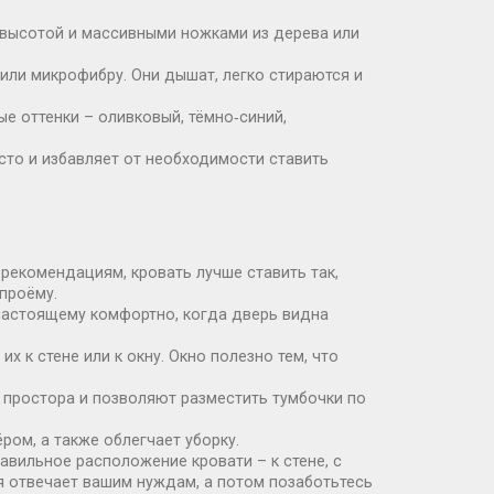
й высотой и массивными ножками из дерева или
или микрофибру. Они дышат, легко стираются и
е оттенки – оливковый, тёмно‑синий,
сто и избавляет от необходимости ставить
рекомендациям, кровать лучше ставить так,
 проёму.
‑настоящему комфортно, когда дверь видна
х к стене или к окну. Окно полезно тем, что
 простора и позволяют разместить тумбочки по
ром, а также облегчает уборку.
авильное расположение кровати – к стене, с
ая отвечает вашим нуждам, а потом позаботьтесь