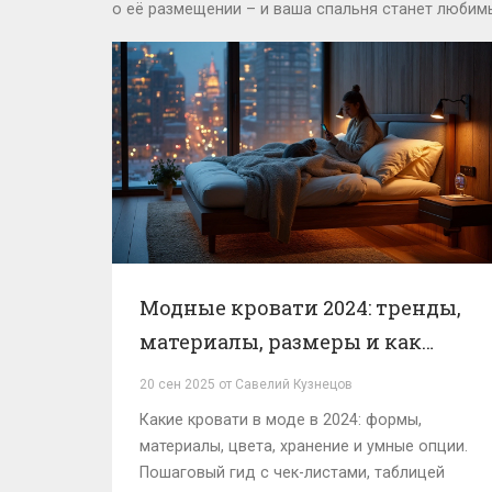
о её размещении – и ваша спальня станет любим
Модные кровати 2024: тренды,
материалы, размеры и как
выбрать без ошибок
20 сен 2025 от Савелий Кузнецов
Какие кровати в моде в 2024: формы,
материалы, цвета, хранение и умные опции.
Пошаговый гид с чек-листами, таблицей