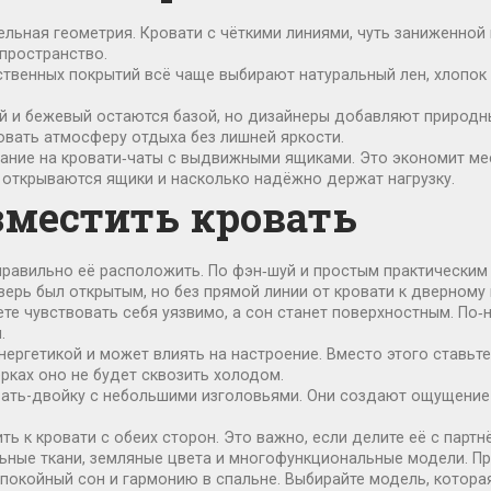
ельная геометрия. Кровати с чёткими линиями, чуть заниженно
пространство.
ственных покрытий всё чаще выбирают натуральный лен, хлопок 
й и бежевый остаются базой, но дизайнеры добавляют природны
вать атмосферу отдыха без лишней яркости.
мание на кровати‑чаты с выдвижными ящиками. Это экономит ме
о открываются ящики и насколько надёжно держат нагрузку.
зместить кровать
правильно её расположить. По фэн‑шуй и простым практическим 
дверь был открытым, но без прямой линии от кровати к дверному
ете чувствовать себя уязвимо, а сон станет поверхностным. По
.
нергетикой и может влиять на настроение. Вместо этого ставьте и
ерках оно не будет сквозить холодом.
овать-двойку с небольшими изголовьями. Они создают ощущение
ь к кровати с обеих сторон. Это важно, если делите её с партнё
альные ткани, земляные цвета и многофункциональные модели. Пр
спокойный сон и гармонию в спальне. Выбирайте модель, котор