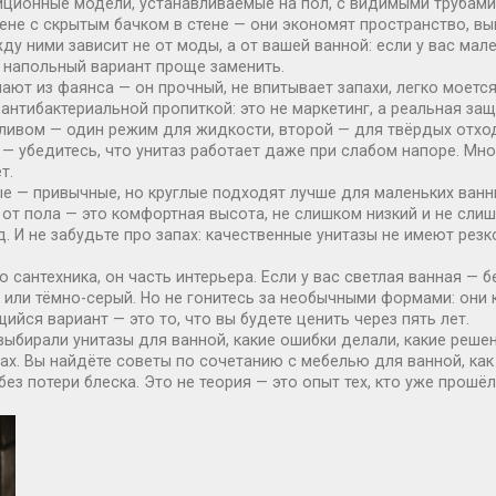
иционные модели, устанавливаемые на пол, с видимыми трубами
тене с скрытым бачком в стене
— они экономят пространство, выг
у ними зависит не от моды, а от вашей ванной: если у вас мал
— напольный вариант проще заменить.
ют из фаянса — он прочный, не впитывает запахи, легко моется.
 антибактериальной пропиткой: это не маркетинг, а реальная защ
ивом — один режим для жидкости, второй — для твёрдых отходо
— убедитесь, что унитаз работает даже при слабом напоре. Мно
т.
е — привычные, но круглые подходят лучше для маленьких ванны
м от пола — это комфортная высота, не слишком низкий и не сл
. И не забудьте про запах: качественные унитазы не имеют резко
о сантехника, он часть интерьера. Если у вас светлая ванная — 
или тёмно-серый. Но не гонитесь за необычными формами: они 
йся вариант — это то, что вы будете ценить через пять лет.
выбирали унитазы для ванной, какие ошибки делали, какие реше
мах. Вы найдёте советы по сочетанию с мебелью для ванной, как
з потери блеска. Это не теория — это опыт тех, кто уже прошёл 