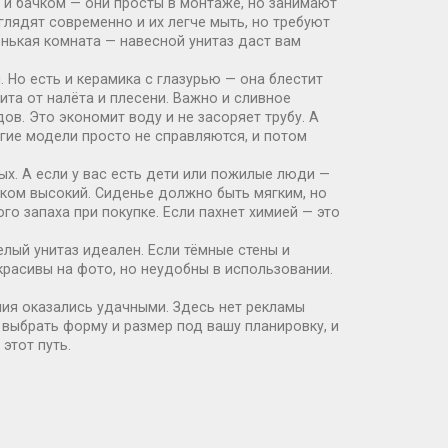
 и бачком
— они просты в монтаже, но занимают
лядят современно и их легче мыть, но требуют
енькая комната — навесной унитаз даст вам
 Но есть и керамика с глазурью — она блестит
ита от налёта и плесени. Важно и сливное
в. Это экономит воду и не засоряет трубу. А
гие модели просто не справляются, и потом
х. А если у вас есть дети или пожилые люди —
ишком высокий. Сиденье должно быть мягким, но
го запаха при покупке. Если пахнет химией — это
белый унитаз идеален. Если тёмные стены и
красивы на фото, но неудобны в использовании.
ния оказались удачными. Здесь нет рекламы
 выбрать форму и размер под вашу планировку, и
этот путь.