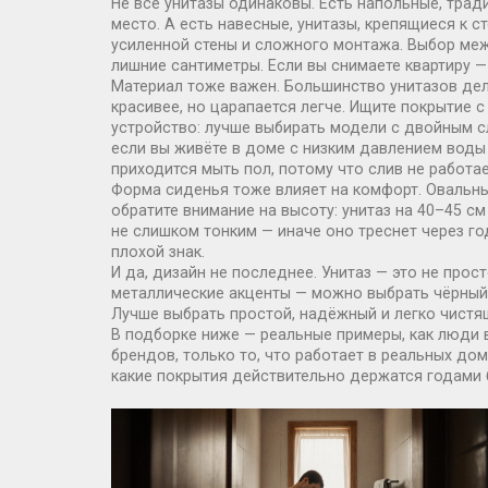
Не все унитазы одинаковы. Есть
напольные
,
трад
место. А есть
навесные
,
унитазы, крепящиеся к с
усиленной стены и сложного монтажа. Выбор межд
лишние сантиметры. Если вы снимаете квартиру 
Материал тоже важен. Большинство унитазов дела
красивее, но царапается легче. Ищите покрытие с
устройство: лучше выбирать модели с двойным сл
если вы живёте в доме с низким давлением воды 
приходится мыть пол, потому что слив не работае
Форма сиденья тоже влияет на комфорт. Овальны
обратите внимание на высоту: унитаз на 40–45 с
не слишком тонким — иначе оно треснет через год
плохой знак.
И да, дизайн не последнее. Унитаз — это не прост
металлические акценты — можно выбрать чёрный 
Лучше выбрать простой, надёжный и легко чистящи
В подборке ниже — реальные примеры, как люди 
брендов, только то, что работает в реальных до
какие покрытия действительно держатся годами бе