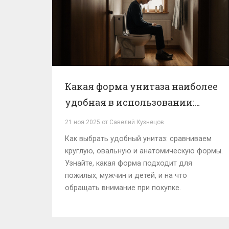
Какая форма унитаза наиболее
удобная в использовании:
практическое руководство
21 ноя 2025 от Савелий Кузнецов
Как выбрать удобный унитаз: сравниваем
круглую, овальную и анатомическую формы.
Узнайте, какая форма подходит для
пожилых, мужчин и детей, и на что
обращать внимание при покупке.