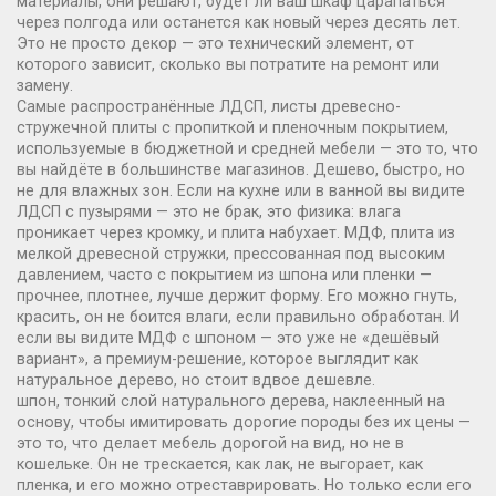
материалы
, они решают, будет ли ваш шкаф царапаться
через полгода или останется как новый через десять лет.
Это не просто декор — это технический элемент, от
которого зависит, сколько вы потратите на ремонт или
замену.
Самые распространённые
ЛДСП
,
листы древесно-
стружечной плиты с пропиткой и пленочным покрытием,
используемые в бюджетной и средней мебели
— это то, что
вы найдёте в большинстве магазинов. Дешево, быстро, но
не для влажных зон. Если на кухне или в ванной вы видите
ЛДСП с пузырями — это не брак, это физика: влага
проникает через кромку, и плита набухает.
МДФ
,
плита из
мелкой древесной стружки, прессованная под высоким
давлением, часто с покрытием из шпона или пленки
—
прочнее, плотнее, лучше держит форму. Его можно гнуть,
красить, он не боится влаги, если правильно обработан. И
если вы видите МДФ с шпоном — это уже не «дешёвый
вариант», а премиум-решение, которое выглядит как
натуральное дерево, но стоит вдвое дешевле.
шпон
,
тонкий слой натурального дерева, наклеенный на
основу, чтобы имитировать дорогие породы без их цены
—
это то, что делает мебель дорогой на вид, но не в
кошельке. Он не трескается, как лак, не выгорает, как
пленка, и его можно отреставрировать. Но только если его