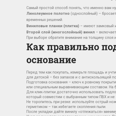
Самый простой способ понять, что именно вам ну
Линолеумное полотно
(однослойный) – бросает
временных решений.
Виниловые планки (плитка)
– имеют замковый и
Второй слой (многослойный) винил
– включает
При выборе обратите внимание на толщину слоя и
Как правильно по
основание
Перед тем как покупать, измерьте площадь и учт
для детской – без запахов и с антискользящей п
Подготовка основания – ключ к ровному покрытию
или специальным выравнивающим составом. На б
Для клик‑плитки достаточно использовать подлож
который совместим с выбранным типом ПВХ и не 
Не торопитесь при резке: используйте острый но
герметиком – так избегаете скопления пыли.
После укладки дайте винилу «отлежаться» миниму