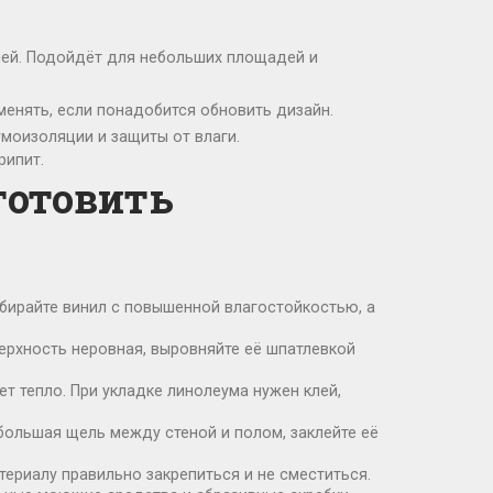
клей. Подойдёт для небольших площадей и
менять, если понадобится обновить дизайн.
моизоляции и защиты от влаги.
рипит.
готовить
ыбирайте винил с повышенной влагостойкостью, а
верхность неровная, выровняйте её шпатлевкой
т тепло. При укладке линолеума нужен клей,
ебольшая щель между стеной и полом, заклейте её
териалу правильно закрепиться и не сместиться.