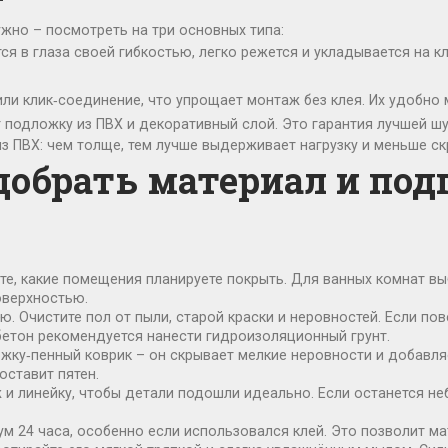
жно – посмотреть на три основных типа:
ся в глаза своей гибкостью, легко режется и укладывается на 
ли клик‑соединение, что упрощает монтаж без клея. Их удобно 
 подложку из ПВХ и декоративный слой. Это гарантия лучшей шу
з ПВХ: чем толще, тем лучше выдерживает нагрузку и меньше ск
добрать материал и под
ите, какие помещения планируете покрыть. Для ванных комнат в
оверхностью.
. Очистите пол от пыли, старой краски и неровностей. Если по
етон рекомендуется нанести гидроизоляционный грунт.
ку‑пенный коврик – он скрывает мелкие неровности и добавляе
оставит пятен.
ж и линейку, чтобы детали подошли идеально. Если останется н
м 24 часа, особенно если использовался клей. Это позволит ма