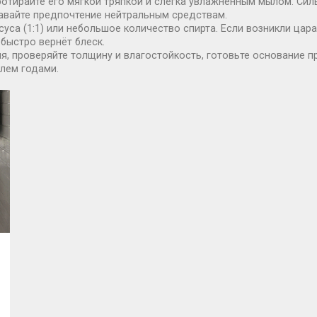
ротирайте его мягкой тряпкой и слегка увлажнённым мылом. Си
давайте предпочтение нейтральным средствам.
суса (1:1) или небольшое количество спирта. Если возникли ца
быстро вернёт блеск.
я, проверяйте толщину и влагостойкость, готовьте основание пр
блем годами.