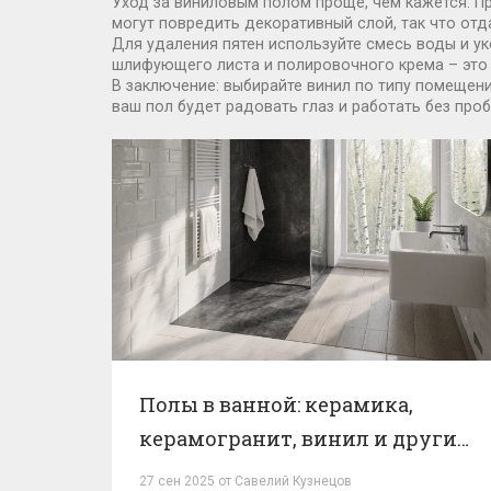
Уход за виниловым полом проще, чем кажется. П
могут повредить декоративный слой, так что от
Для удаления пятен используйте смесь воды и ук
шлифующего листа и полировочного крема – это 
В заключение: выбирайте винил по типу помещени
ваш пол будет радовать глаз и работать без про
Полы в ванной: керамика,
керамогранит, винил и другие
варианты
27 сен 2025 от Савелий Кузнецов