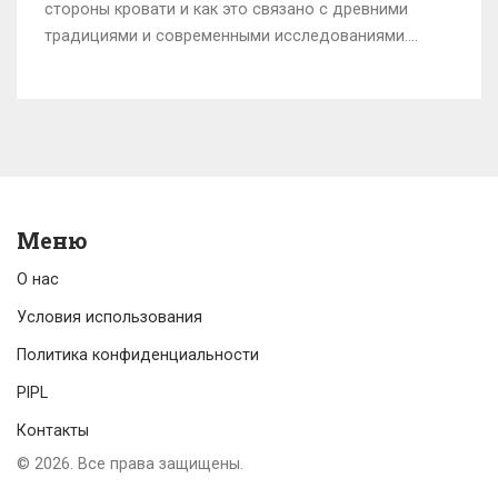
стороны кровати и как это связано с древними
традициями и современными исследованиями.
Правильная сторона кровати способна улучшить
ваше качество сна, повлиять на настроение и даже
на здоровье. В статье представлены интересные
факты и советы по оптимальному выбору стороны
для сна. Читайте далее, чтобы сделать ваш ночной
отдых еще более комфортным и полезным.
Меню
О нас
Условия использования
Политика конфиденциальности
PIPL
Контакты
© 2026. Все права защищены.