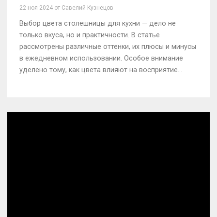
компромиссов
22 ноя 2024 от Савелий Кузнецов
Выбор цвета столешницы для кухни — дело не
только вкуса, но и практичности. В статье
рассмотрены различные оттенки, их плюсы и минусы
в ежедневном использовании. Особое внимание
уделено тому, как цвета влияют на восприятие
пространства и уровень ухода за ними.
Рассматриваются современные тренды в дизайне
столешниц и советы по их выбору. Цель — помочь
читателю сделать обдуманный и стильный выбор.