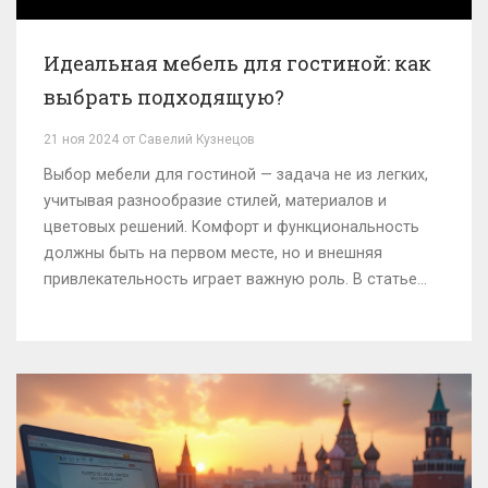
Идеальная мебель для гостиной: как
выбрать подходящую?
21 ноя 2024 от Савелий Кузнецов
Выбор мебели для гостиной — задача не из легких,
учитывая разнообразие стилей, материалов и
цветовых решений. Комфорт и функциональность
должны быть на первом месте, но и внешняя
привлекательность играет важную роль. В статье
рассказывается, как правильно подходить к выбору
мебели, чтобы она максимально соответствовала
потребностям ваших ежедневных нужд и эстетике
пространства. Также даны советы по сочетанию
различных элементов интерьера для создания
гармоничной обстановки. Узнайте о важности
качества материалов и их воздействия на