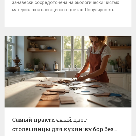
занавески сосредоточена на экологически чистых
материалах и насыщенных цветах. Популярность
мягких и нейтральных тонов, а также эксперименты
с текстурами делают выбор занавесок интересным
творческим процессом. От парящих легких штор до
утонченных бархатных портьер — каждый найдет
что-то на свой вкус. Эта статья поможет вам
разобраться в модных направлениях, чтобы сделать
ваш дом уютным и стильным.
Самый практичный цвет
столешницы для кухни: выбор без