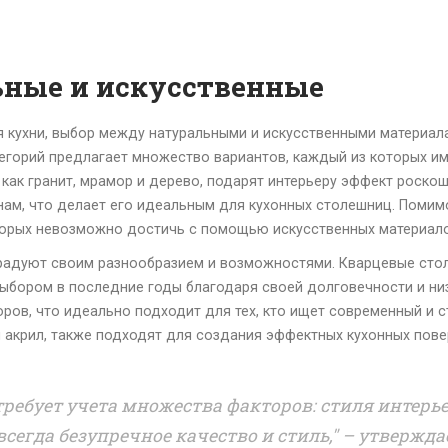
ьные и искусственные
 кухни, выбор между натуральными и искусственными материал
атегорий предлагает множество вариантов, каждый из которых и
как гранит, мрамор и дерево, подарят интерьеру эффект роскоши
нам, что делает его идеальным для кухонных столешниц. Помим
оторых невозможно достичь с помощью искусственных материало
 радуют своим разнообразием и возможностями. Кварцевые сто
 выбором в последние годы благодаря своей долговечности и н
оров, что идеально подходит для тех, кто ищет современный и 
и акрил, также подходят для создания эффектных кухонных пове
ребует учета множества факторов: стиля интерь
 всегда безупречное качество и стиль," – утверж