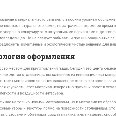
атуральные материалы часто связаны с высоким уровнем обслужи
вечностью натурального камня, не затрачивая огромное время 
ги уверенно конкурируют с натуральными вариантами в долговеч
владельцев. Но не следует забывать и про инновационные реш
редложить эклектичные и экологически чистые решения для ваш
нологии оформления
осто местом для приготовления пищи. Сегодня это центр семей
ти находятся столешницы, выполненные из инновационных матер
з таких материалов является закаленное стекло, которое слави
я хрупкость, этот материал невероятно прочен и прост в уход
легкости и воздушности интерьера.
 нас не только новыми материалами, но и методами их обработ
ожные узоры и текстуры прямо на поверхности столешницы. Эт
ть с узорами и объёмами, создавая уникальные изделия, спосо