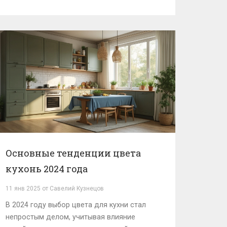
уборки. Этот текст поможет понять, какие
материалы лучше всего подходят для этих
целей и на что обратить внимание при
выборе новых фасадов для кухни.
Основные тенденции цвета
кухонь 2024 года
11 янв 2025 от Савелий Кузнецов
В 2024 году выбор цвета для кухни стал
непростым делом, учитывая влияние