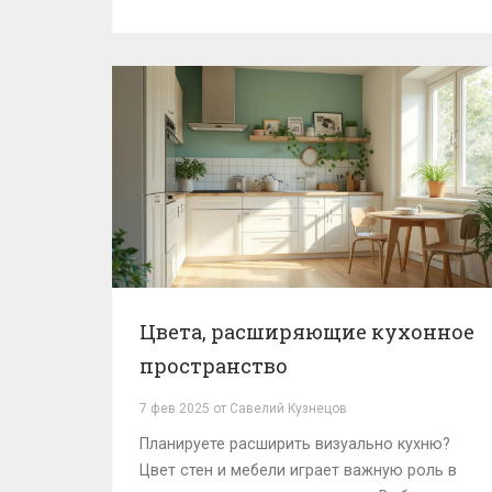
рассказывается о самых популярных цветах
кухонной мебели, почему одни цвета
выглядят дорого, а другие устаревают.
Также я поделюсь советами, как выбрать
цвет, который не надоест вам через год.
Цвета, расширяющие кухонное
пространство
7 фев 2025 от Савелий Кузнецов
Планируете расширить визуально кухню?
Цвет стен и мебели играет важную роль в