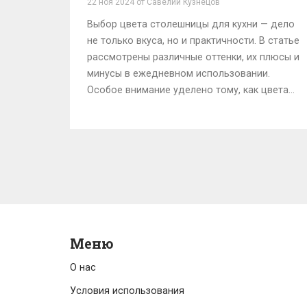
22 ноя 2024 от Савелий Кузнецов
Выбор цвета столешницы для кухни — дело
не только вкуса, но и практичности. В статье
рассмотрены различные оттенки, их плюсы и
минусы в ежедневном использовании.
Особое внимание уделено тому, как цвета
влияют на восприятие пространства и
уровень ухода за ними. Рассматриваются
современные тренды в дизайне столешниц
и советы по их выбору. Цель — помочь
читателю сделать обдуманный и стильный
выбор.
Меню
О нас
Условия использования