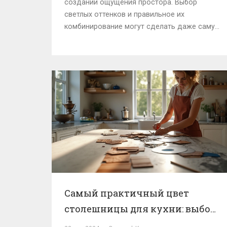
создании ощущения простора. Выбор
светлых оттенков и правильное их
комбинирование могут сделать даже самую
маленькую кухню более просторной и
уютной. Узнайте, какие цвета наиболее
эффективно справляются с этой задачей, и
получите полезные советы по их
применению.
Самый практичный цвет
столешницы для кухни: выбор
без компромиссов