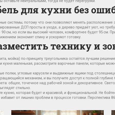
ы оставьте нейтральными, тогда не будет перегрузки.
бель для кухни без оши
ные системы, потому что они позволяют менять расположение 
ированные ДСП просты в уходе, а дерево придаёт уют, но треб
90 см, но если вы высокий человек, комфортнее будет 95 см. П
ижением экономят спину и ускоряют готовку.
разместить технику и з
лита, мойка) по‑принципу треугольника остаётся лучшим решен
сли кухня маленькая, рассмотрите варочные панели, которые мо
ные полки, угловые карусели и выдвижные ящики под столешни
вращающийся механизм, и вы получите доступ к полной глубине б
 света: общее, точечное над рабочей зоной и декоративное. Св
ыглядят стильно.
 кухню, которая будет и красивой, и функциональной. Не бойте
и избавит от лишних проблем в процессе готовки. Перспектива 