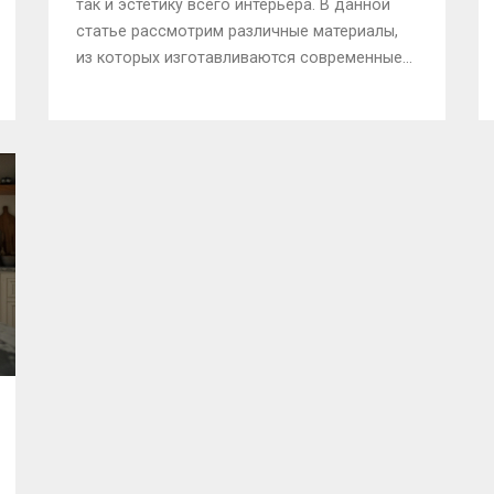
так и эстетику всего интерьера. В данной
статье рассмотрим различные материалы,
из которых изготавливаются современные
столешницы, а также определим, какие из
них создают эффект дороговизны.
Приведём полезные советы по уходу и
выбору подходящего варианта для вашего
стиля жизни. Анализируем тренды и новые
технологии в производстве столешниц,
чтобы вы могли сделать информированный
выбор.