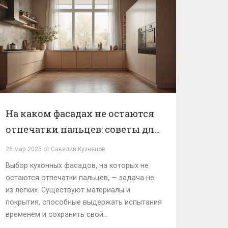
На каком фасадах не остаются
отпечатки пальцев: советы для
кухни
26 мар 2025 от Савелий Кузнецов
Выбор кухонных фасадов, на которых не
остаются отпечатки пальцев, — задача не
из лёгких. Существуют материалы и
покрытия, способные выдержать испытания
временем и сохранить свой
первоначальный вид без постоянной