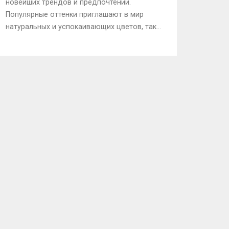
новейших трендов и предпочтений.
Популярные оттенки приглашают в мир
натуральных и успокаивающих цветов, таких
как бежевый, оливковый и оттенки синего.
Использование этих цветов помогает
создать уютное и современное
пространство. Важно помнить о
гармоничном сочетании выбранных
оттенков с общей концепцией интерьера.