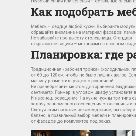
глубокий синий или зелёный – остальные элемент
Как подобрать ме
Мебель – сердце любой кухни. Выбирайте модуль
обращайте внимание на материал фасадов: ламин
Не забывайте про высоту столешницы. Стандарт – 
открываются ящики – механизмы с плавным выдв
Планировка: где 
Традиционная «рабочая тройка» (холодильник, п
от 60 до 120 см, чтобы не было лишних шагов. Е
машину разместите рядом с раковиной.
Не пренебрегайте местом для хранения. Выдвиж
сантиметр. Пример: в угловом шкафу установите 
И наконец, освещение. На кухне нужны три типа
задачу равномерного освещения столешницы и в
Следуя этим простым рекомендациям, вы соберёте
баланс, а правильный выбор мебели и планировк
от фасадов до комплектов под заказ.