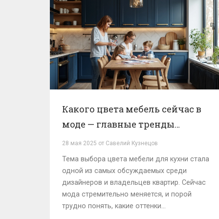
Какого цвета мебель сейчас в
моде — главные тренды
кухонного интерьера
28 мая 2025 от Савелий Кузнецов
Тема выбора цвета мебели для кухни стала
одной из самых обсуждаемых среди
дизайнеров и владельцев квартир. Сейчас
мода стремительно меняется, и порой
трудно понять, какие оттенки
действительно актуальны. В статье