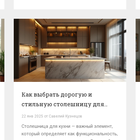
самые популярные покрытия. Не теряйся в
выборе — узнай, что действительно
работает на практике. Легко разобраться, не
запутавшись в терминах.
Как выбрать дорогую и
стильную столешницу для
кухни
22 янв 2025 от Савелий Кузнецов
Столешница для кухни — важный элемент,
который определяет как функциональность,