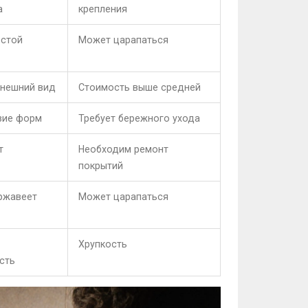
а
крепления
остой
Может царапаться
внешний вид
Стоимость выше средней
зие форм
Требует бережного ухода
т
Необходим ремонт
покрытий
 ржавеет
Может царапаться
Хрупкость
сть