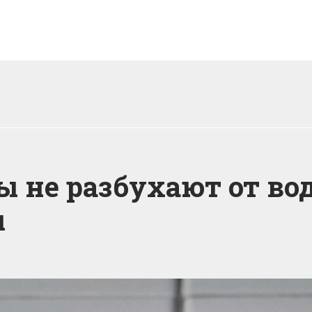
ы не разбухают от во
ы