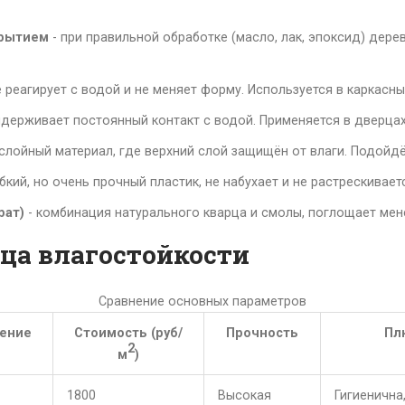
крытием
- при правильной обработке (масло, лак, эпоксид) дерев
 реагирует с водой и не меняет форму. Используется в каркасны
держивает постоянный контакт с водой. Применяется в дверцах
слойный материал, где верхний слой защищён от влаги. Подойд
ибкий, но очень прочный пластик, не набухает и не растрескивае
рат)
- комбинация натурального кварца и смолы, поглощает мене
ца влагостойкости
Сравнение основных параметров
ение
Стоимость (руб/
Прочность
Пл
2
м
)
1800
Высокая
Гигиенична