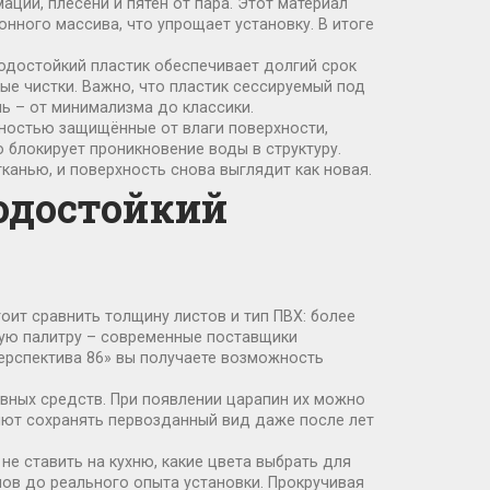
ций, плесени и пятен от пара. Этот материал
нного массива, что упрощает установку. В итоге
водостойкий пластик обеспечивает долгий срок
ые чистки. Важно, что пластик сессируемый под
ь – от минимализма до классики.
ностью защищённые от влаги поверхности,
 блокирует проникновение воды в структуру.
анью, и поверхность снова выглядит как новая.
одостойкий
оит сравнить толщину листов и тип ПВХ: более
вую палитру – современные поставщики
Перспектива 86» вы получаете возможность
ивных средств. При появлении царапин их можно
яют сохранять первозданный вид даже после лет
не ставить на кухню, какие цвета выбрать для
лов до реального опыта установки. Прокручивая