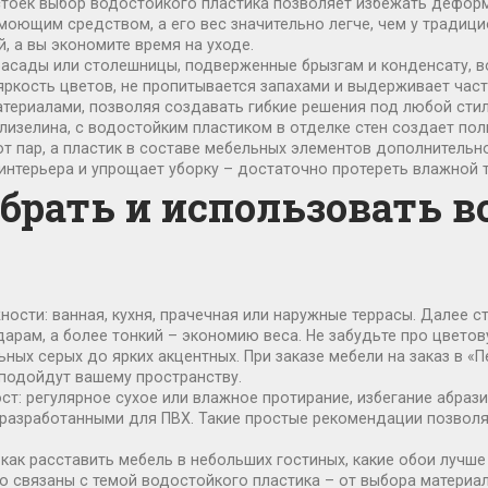
стоек
выбор водостойкого пластика позволяет избежать деформа
оющим средством, а его вес значительно легче, чем у традицио
, а вы экономите время на уходе.
асады или столешницы, подверженные брызгам и конденсату
, 
яркость цветов, не пропитывается запахами и выдерживает част
атериалами, позволяя создавать гибкие решения под любой стил
флизелина, с водостойким пластиком в отделке стен
создает пол
т пар, а пластик в составе мебельных элементов дополнительно
нтерьера и упрощает уборку – достаточно протереть влажной тк
брать и использовать в
сти: ванная, кухня, прачечная или наружные террасы. Далее ст
дарам, а более тонкий – экономию веса. Не забудьте про цвето
ьных серых до ярких акцентных. При заказе мебели на заказ в «
 подойдут вашему пространству.
ст: регулярное сухое или влажное протирание, избегание абраз
 разработанными для ПВХ. Такие простые рекомендации позвол
как расставить мебель в небольших гостиных, какие обои лучше 
ю связаны с темой водостойкого пластика – от выбора материа