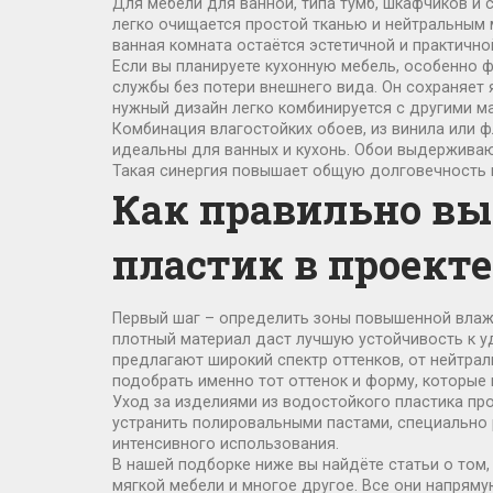
Для
мебели для ванной
,
типа тумб, шкафчиков и 
легко очищается простой тканью и нейтральным м
ванная комната остаётся эстетичной и практичной
Если вы планируете
кухонную мебель
,
особенно ф
службы без потери внешнего вида. Он сохраняет 
нужный дизайн легко комбинируется с другими м
Комбинация
влагостойких обоев
,
из винила или 
идеальны для ванных и кухонь. Обои выдерживаю
Такая синергия повышает общую долговечность и
Как правильно вы
пластик в проекте
Первый шаг – определить зоны повышенной влажно
плотный материал даст лучшую устойчивость к у
предлагают широкий спектр оттенков, от нейтрал
подобрать именно тот оттенок и форму, которые
Уход за изделиями из водостойкого пластика про
устранить полировальными пастами, специально
интенсивного использования.
В нашей подборке ниже вы найдёте статьи о том, 
мягкой мебели и многое другое. Все они напряму