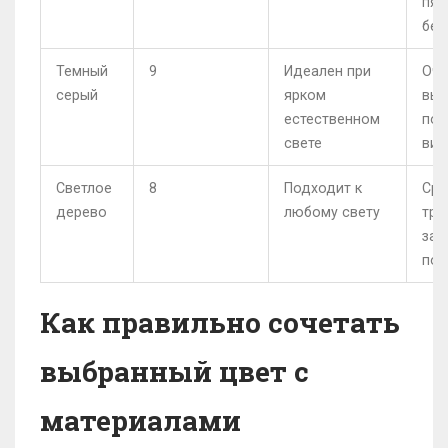
пят
бел
Темный
9
Идеален при
Оче
серый
ярком
выс
естественном
поч
свете
вид
Светлое
8
Подходит к
Сре
дерево
любому свету
тре
защ
пок
Как правильно сочетать
выбранный цвет с
материалами