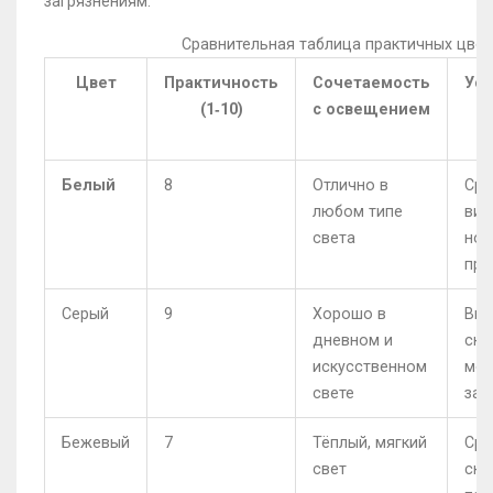
загрязнениям.
Сравнительная таблица практичных цвет
Цвет
Практичность
Сочетаемость
Уст
(1‑10)
с освещением
Белый
8
Отлично в
Сре
любом типе
вид
света
но 
про
Серый
9
Хорошо в
Выс
дневном и
скр
искусственном
мел
свете
заг
Бежевый
7
Тёплый, мягкий
Сре
свет
скр