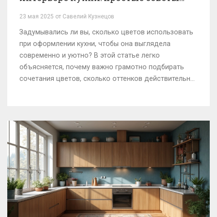
для стильного пространства
23 мая 2025 от Савелий Кузнецов
Задумывались ли вы, сколько цветов использовать
при оформлении кухни, чтобы она выглядела
современно и уютно? В этой статье легко
объясняется, почему важно грамотно подбирать
сочетания цветов, сколько оттенков действительно
стоит использовать, и как это влияет на атмосферу.
Здесь же вы найдёте практические советы по
выбору цветов и реальные примеры с удачных
кухонь. Разберём типичные ошибки и ответим на
популярные вопросы о цветовой гармонии. Всё
просто, честно и без дизайнерских заумностей.