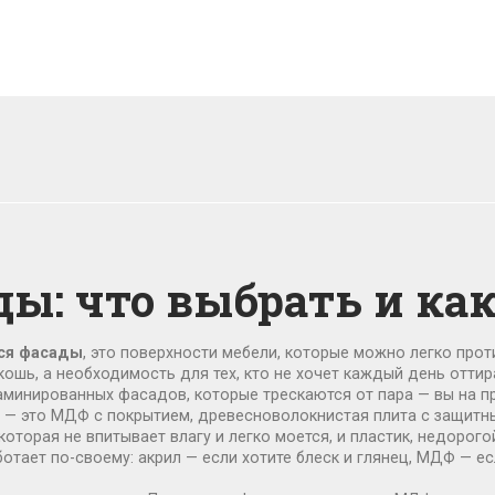
ы: что выбрать и ка
я фасады
,
это поверхности мебели, которые можно легко про
скошь, а необходимость для тех, кто не хочет каждый день оттир
ламинированных фасадов, которые трескаются от пара — вы на п
 — это
МДФ с покрытием
,
древесноволокнистая плита с защитн
 которая не впитывает влагу и легко моется
, и
пластик
,
недорогой
ботает по-своему: акрил — если хотите блеск и глянец, МДФ — е