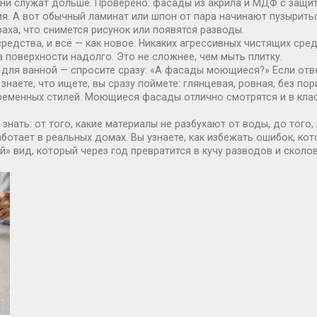
и служат дольше. Проверено: фасады из акрила и МДФ с защитн
я. А вот обычный ламинат или шпон от пара начинают пузыриться
аха, что снимется рисунок или появятся разводы.
средства, и всё — как новое. Никаких агрессивных чистящих сре
а поверхности надолго. Это не сложнее, чем мыть плитку.
 для ванной — спросите сразу: «А фасады моющиеся?» Если отве
наете, что ищете, вы сразу поймете: глянцевая, ровная, без пор
временных стилей. Моющиеся фасады отлично смотрятся и в класс
 знать: от того, какие материалы не разбухают от воды, до того
работает в реальных домах. Вы узнаете, как избежать ошибок, к
й» вид, который через год превратится в кучу разводов и сколов