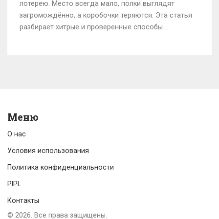
лотерею. Место всегда мало, полки выглядят
загромождённо, а коробочки теряются. Эта статья
разбирает хитрые и проверенные способы
организовать пространство так, чтобы всё нужное
было под рукой, но не на виду. Покажем, куда лучше
прятать вещи, какую мебель выбирать и как сделать
так, чтобы даже гости подумали, что у вас
идеальный порядок.
Меню
О нас
Условия использования
Политика конфиденциальности
PIPL
Контакты
© 2026. Все права защищены.