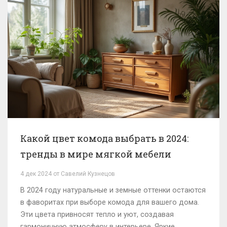
ванную комнату, добавив ей уникальный стиль и
уют. В статье мы рассмотрим главные тренды и
советы по выбору плитки.
Какой цвет комода выбрать в 2024:
тренды в мире мягкой мебели
4 дек 2024 от Савелий Кузнецов
В 2024 году натуральные и земные оттенки остаются
в фаворитах при выборе комода для вашего дома.
Эти цвета привносят тепло и уют, создавая
гармоничную атмосферу в интерьере. Яркие