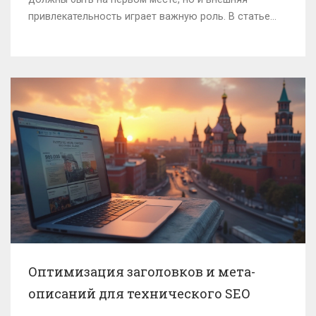
привлекательность играет важную роль. В статье
рассказывается, как правильно подходить к выбору
мебели, чтобы она максимально соответствовала
потребностям ваших ежедневных нужд и эстетике
пространства. Также даны советы по сочетанию
различных элементов интерьера для создания
гармоничной обстановки. Узнайте о важности
качества материалов и их воздействия на
долговечность мебели.
Оптимизация заголовков и мета-
описаний для технического SEO