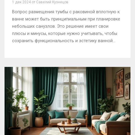
1 дек 2024 от Савелий Кузнецов
Вопрос размещения тумбы с раковиной вплотную к
ванне может быть принципиальным при планировке
небольших санузлов. Это решение имеет свои
плюсы и минусы, которые нужно учитывать, чтобы
сохранить функциональность и эстетику ванной
комнаты. Статья расскажет о преимуществах и
недостатках такого размещения, а также предложит
дизайнерские решения и советы по выбору
подходящей мебели. Основной целью является
облик гармоничного пространства без ущерба для
удобства. Здесь вы найдёте практические
рекомендации, которые помогут принять
правильное решение для вашего интерьера.