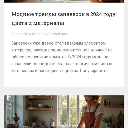
Модные тренды занавесок в 2024 году:
цвета и материалы
29 ноя 2024 от Савелий Кузнецов
Занавески уже давно стали важным элементом
интерьера, оказывающим значительное влияние на
общее восприятие комнаты. В 2024 году мода на
занавески сосредоточена на экологически чистых
материалах и насыщенных цветах. Популярность
мягких и нейтральных тонов, а также эксперименты
с текстурами делают выбор занавесок интересным
творческим процессом. От парящих легких штор до
утонченных бархатных портьер — каждый найдет
что-то на свой вкус. Эта статья поможет вам
разобраться в модных направлениях, чтобы сделать
ваш дом уютным и стильным.