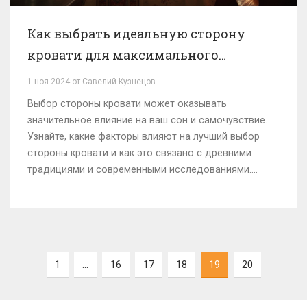
Как выбрать идеальную сторону
кровати для максимального
комфорта
1 ноя 2024 от Савелий Кузнецов
Выбор стороны кровати может оказывать
значительное влияние на ваш сон и самочувствие.
Узнайте, какие факторы влияют на лучший выбор
стороны кровати и как это связано с древними
традициями и современными исследованиями.
Правильная сторона кровати способна улучшить
ваше качество сна, повлиять на настроение и даже
на здоровье. В статье представлены интересные
факты и советы по оптимальному выбору стороны
для сна. Читайте далее, чтобы сделать ваш ночной
1
…
16
17
18
19
20
отдых еще более комфортным и полезным.